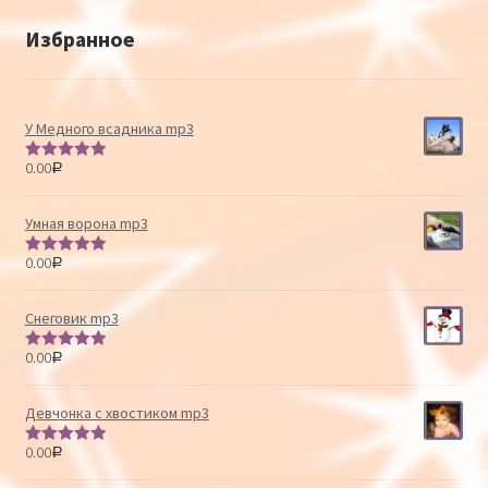
Избранное
У Медного всадника mp3
0.00
Р
Оценка
5.00
из 5
Умная ворона mp3
0.00
Р
Оценка
5.00
из 5
Снеговик mp3
0.00
Р
Оценка
5.00
из 5
Девчонка с хвостиком mp3
0.00
Р
Оценка
5.00
из 5