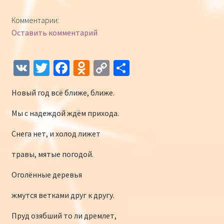
Конкурсы
Комментарии:
Оставить комментарий
Интернет-конкурс чтецов «Созвучие 2018»
Наши участники и победители
V
T
Fa
O
C
О
K
wi
ce
d
o
т
Интернет-конкурс чтецов «Созвучие 2017»
Новый год всё ближе, ближе.
tt
b
n
p
п
er
o
o
y
р
Наши участники 2017
Мы с надеждой ждём прихода.
o
kl
Li
а
Снега нет, и холод лижет
Страничка победителей 2017
k
as
n
в
травы, мятые погодой.
sn
k
и
Оголённые деревья
iki
ть
жмутся ветками друг к другу.
Пруд озябший то ли дремлет,