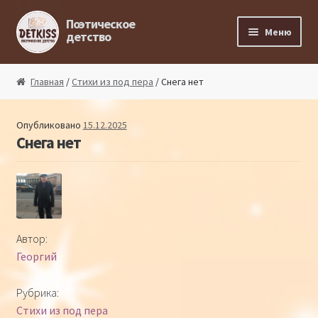
Перейти к навигации
Перейти к содержимому
Поэтическое
Меню
детство
Главная
Главная
/
Стихи из под пера
/ Снега нет
Магазин поэта
Опубликовано
15.12.2025
Снега нет
Поэтический ликбез
Поэтический блог
Стихи из под пера
Автор:
Георгий
Стихи для малышей
Рубрика:
Детская философия
Стихи из под пера