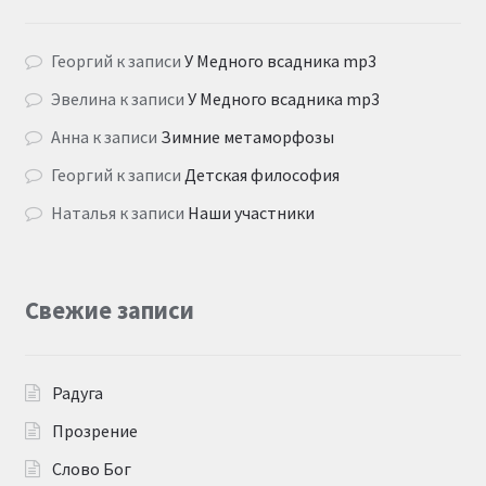
Георгий
к записи
У Медного всадника mp3
Эвелина
к записи
У Медного всадника mp3
Анна
к записи
Зимние метаморфозы
Георгий
к записи
Детская философия
Наталья
к записи
Наши участники
Свежие записи
Радуга
Прозрение
Слово Бог