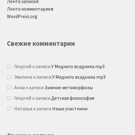
Лента записей
Лента комментариев
WordPress.org
Свежие комментарии
Георгий
к записи
У Медного всадника mp3
Эвелина
к записи
У Медного всадника mp3
Анна
к записи
Зимние метаморфозы
Георгий
к записи
Детская философия
Наталья
к записи
Наши участники