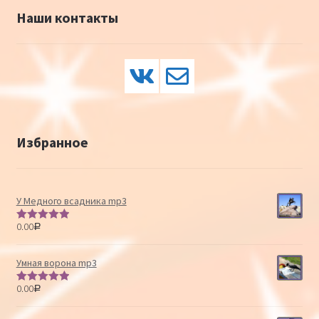
Наши контакты
Избранное
У Медного всадника mp3
0.00
Р
Оценка
5.00
из 5
Умная ворона mp3
0.00
Р
Оценка
5.00
из 5