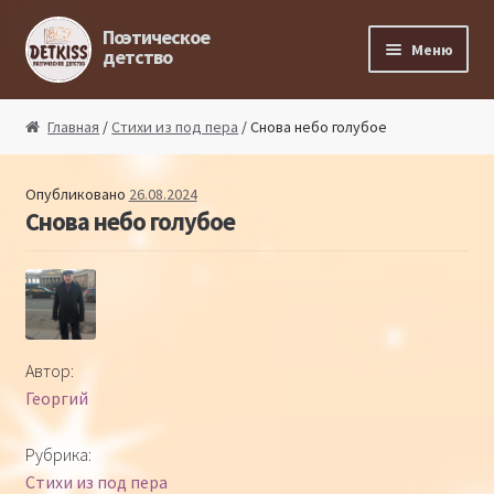
Перейти к навигации
Перейти к содержимому
Поэтическое
Меню
детство
Главная
Главная
/
Стихи из под пера
/ Снова небо голубое
Магазин поэта
Опубликовано
26.08.2024
Снова небо голубое
Поэтический ликбез
Поэтический блог
Стихи из под пера
Автор:
Георгий
Стихи для малышей
Рубрика:
Детская философия
Стихи из под пера