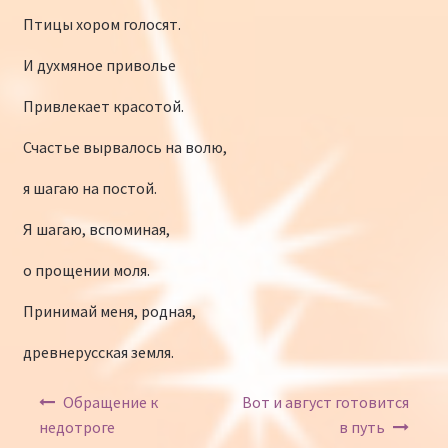
Птицы хором голосят.
И духмяное приволье
Привлекает красотой.
Счастье вырвалось на волю,
я шагаю на постой.
Я шагаю, вспоминая,
о прощении моля.
Принимай меня, родная,
древнерусская земля.
Навигация по записям
Обращение к
Вот и август готовится
недотроге
в путь