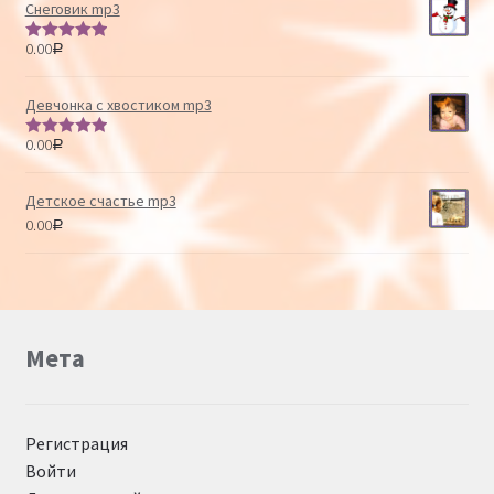
Снеговик mp3
0.00
Р
Оценка
5.00
из 5
Девчонка с хвостиком mp3
0.00
Р
Оценка
5.00
из 5
Детское счастье mp3
0.00
Р
Мета
Регистрация
Войти