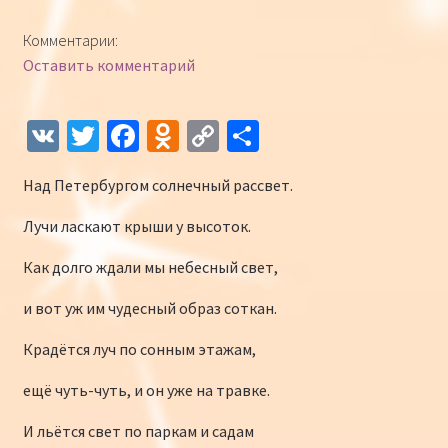
Конкурсы
Комментарии:
Оставить комментарий
Интернет-конкурс чтецов «Созвучие 2018»
Наши участники и победители
V
T
Fa
O
C
О
K
wi
ce
d
o
т
Интернет-конкурс чтецов «Созвучие 2017»
Над Петербургом солнечный рассвет.
tt
b
n
p
п
er
o
o
y
р
Наши участники 2017
Лучи ласкают крыши у высоток.
o
kl
Li
а
Как долго ждали мы небесный свет,
Страничка победителей 2017
k
as
n
в
и вот уж им чудесный образ соткан.
sn
k
и
Крадётся луч по сонным этажам,
iki
ть
ещё чуть-чуть, и он уже на травке.
И льётся свет по паркам и садам