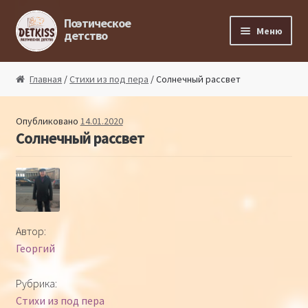
Перейти к навигации
Перейти к содержимому
Поэтическое
Меню
детство
Главная
Главная
/
Стихи из под пера
/ Солнечный рассвет
Магазин поэта
Опубликовано
14.01.2020
Солнечный рассвет
Поэтический ликбез
Поэтический блог
Стихи из под пера
Автор:
Георгий
Стихи для малышей
Рубрика:
Детская философия
Стихи из под пера