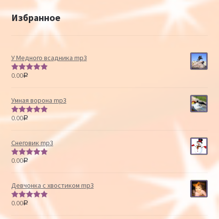
Избранное
У Медного всадника mp3
0.00
Р
Оценка
5.00
из 5
Умная ворона mp3
0.00
Р
Оценка
5.00
из 5
Снеговик mp3
0.00
Р
Оценка
5.00
из 5
Девчонка с хвостиком mp3
0.00
Р
Оценка
5.00
из 5