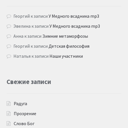
Георгий
к записи
У Медного всадника mp3
Эвелина
к записи
У Медного всадника mp3
Анна
к записи
Зимние метаморфозы
Георгий
к записи
Детская философия
Наталья
к записи
Наши участники
Свежие записи
Радуга
Прозрение
Слово Бог