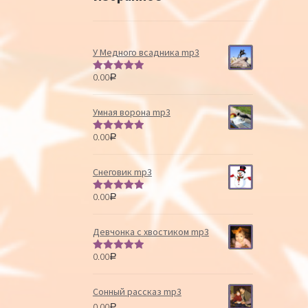
У Медного всадника mp3
0.00
Р
Оценка
5.00
из 5
Умная ворона mp3
0.00
Р
Оценка
5.00
из 5
Снеговик mp3
0.00
Р
Оценка
5.00
из 5
Девчонка с хвостиком mp3
0.00
Р
Оценка
5.00
из 5
Сонный рассказ mp3
0.00
Р