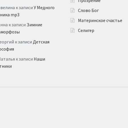
Прозрение
Эвелина
к записи
У Медного
Слово Бог
дника mp3
Материнское счастье
Анна
к записи
Зимние
Селигер
аморфозы
еоргий
к записи
Детская
ософия
Наталья
к записи
Наши
тники