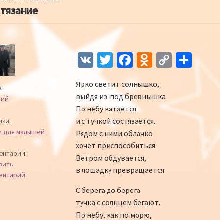
стязание
Навигация по записям
V
T
Fa
O
C
О
K
wi
ce
d
o
т
Ярко светит солнышко,
tt
b
n
p
п
:
выйдя из-под бревнышка.
гий
er
o
o
y
р
По небу катается
o
kl
Li
а
и с тучкой состязается.
ика:
и для малышей
Рядом с ними облачко
k
as
n
в
хочет приспособиться.
sn
k
и
ентарии:
Ветром обдувается,
вить
iki
ть
в лошадку превращается
ентарий
С берега до берега
тучка с солнцем бегают.
По небу, как по морю,