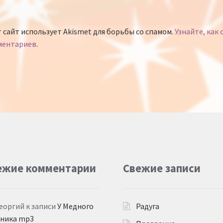
 сайт использует Akismet для борьбы со спамом.
Узнайте, как
ментариев
.
ежие комментарии
Свежие записи
еоргий
к записи
У Медного
Радуга
дника mp3