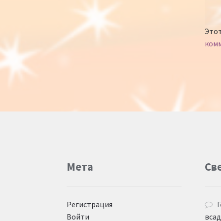
Этот
ком
Мета
Св
Регистрация
Г
Войти
вса