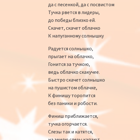
да с песенкой, да с посвистом
Тучка рвется в лидеры,
до победы близко ей.
Скачет, скачет облачко
К напуганному солнышку
Радуется солнышко,
прыгает на облачко,
Гонится за тучкою,
ведь облачко скакучее.
Быстро скачет солнышко
на пушистом облачке,
К финишу торопится
без паники и робости.
Финиш приближается,
тучка огорчается.
Слезы так и катятся,
на землю слезы капают.