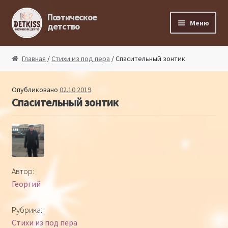
Перейти к навигации
Перейти к содержимому
Поэтическое
Меню
детство
Главная
Главная
/
Стихи из под пера
/ Спасительный зонтик
Магазин поэта
Опубликовано
02.10.2019
Спасительный зонтик
Поэтический ликбез
Поэтический блог
Стихи из под пера
Автор:
Георгий
Стихи для малышей
Рубрика:
Детская философия
Стихи из под пера