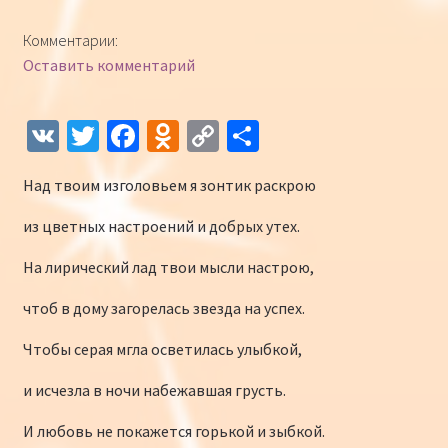
Конкурсы
Комментарии:
Оставить комментарий
Интернет-конкурс чтецов «Созвучие 2018»
Наши участники и победители
V
T
Fa
O
C
О
K
wi
ce
d
o
т
Интернет-конкурс чтецов «Созвучие 2017»
Над твоим изголовьем я зонтик раскрою
tt
b
n
p
п
er
o
o
y
р
Наши участники 2017
из цветных настроений и добрых утех.
o
kl
Li
а
На лирический лад твои мысли настрою,
Страничка победителей 2017
k
as
n
в
чтоб в дому загорелась звезда на успех.
sn
k
и
Чтобы серая мгла осветилась улыбкой,
iki
ть
и исчезла в ночи набежавшая грусть.
И любовь не покажется горькой и зыбкой.