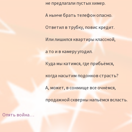
не предлагали пустых химер.
А нынче брать телефон опасно.
Ответил в трубку, повис кредит.
Или лишился квартиры классной,
а то и в камеру угодил.
Куда мы катимся, где прибьёмся,
когда насытим подонков страсть?
А, может, в сонмище все очнёмся,
продажной скверны напьёмся всласть.
Опять война…