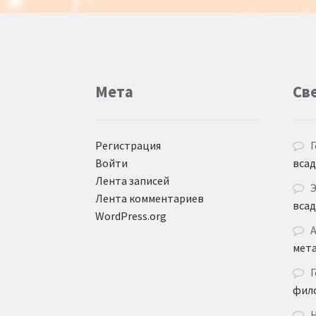
Мета
Св
Регистрация
Г
Войти
вса
Лента записей
Лента комментариев
вса
WordPress.org
мет
Г
фил