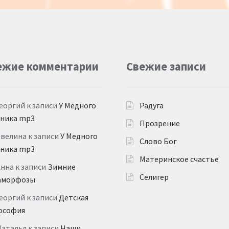
ежие комментарии
Свежие записи
еоргий
к записи
У Медного
Радуга
дника mp3
Прозрение
Эвелина
к записи
У Медного
Слово Бог
дника mp3
Материнское счастье
Анна
к записи
Зимние
Селигер
аморфозы
еоргий
к записи
Детская
ософия
Наталья
к записи
Наши