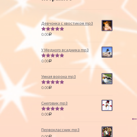
Девчонка с хвостиком mp3
0.00
Р
Оценка
5.00
из 5
У Медного всадника mp3
0.00
Р
Оценка
5.00
из 5
Умная ворона mp3
0.00
Р
Оценка
5.00
из 5
Снеговик mp3
0.00
Р
Оценка
5.00
из 5
Первоклассник mp3
0.00
Р