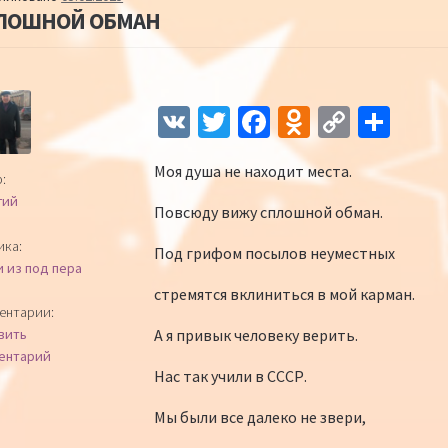
ЛОШНОЙ ОБМАН
Навигация по записям
V
T
Fa
O
C
О
K
wi
ce
d
o
т
Моя душа не находит места.
tt
b
n
p
п
:
гий
er
o
o
y
р
Повсюду вижу сплошной обман.
o
kl
Li
а
ика:
Под грифом посылов неуместных
и из под пера
k
as
n
в
стремятся вклиниться в мой карман.
sn
k
и
ентарии:
А я привык человеку верить.
вить
iki
ть
ентарий
Нас так учили в СССР.
Мы были все далеко не звери,