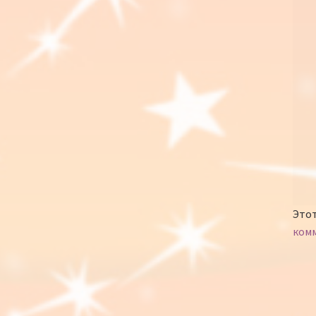
Этот
ком