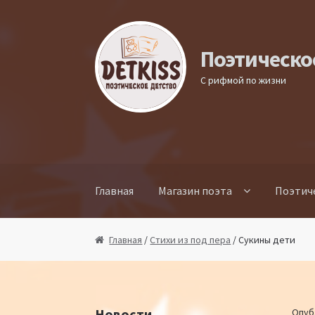
Перейти к навигации
Перейти к содержимому
Поэтическо
С рифмой по жизни
Главная
Магазин поэта
Поэтич
Главная
/
Стихи из под пера
/ Сукины дети
Новости
Опуб