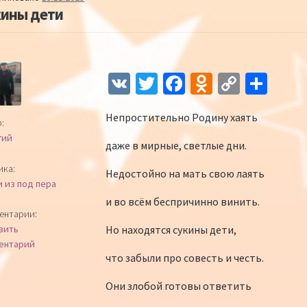
кины дети
Навигация по записям
V
T
Fa
O
C
О
K
wi
ce
d
o
т
Непростительно Родину хаять
tt
b
n
p
п
:
гий
er
o
o
y
р
даже в мирные, светлые дни.
o
kl
Li
а
ика:
Недостойно на мать свою лаять
и из под пера
k
as
n
в
и во всём беспричинно винить.
sn
k
и
ентарии:
Но находятся сукины дети,
вить
iki
ть
ентарий
что забыли про совесть и честь.
Они злобой готовы ответить