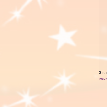
Этот
ком