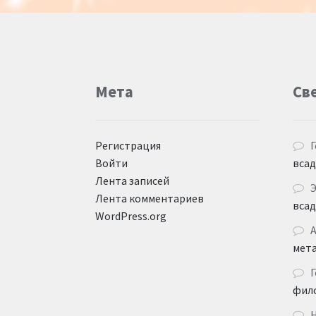
Мета
Св
Регистрация
Г
Войти
вса
Лента записей
Лента комментариев
вса
WordPress.org
мет
Г
фил