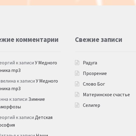
ежие комментарии
Свежие записи
еоргий
к записи
У Медного
Радуга
дника mp3
Прозрение
Эвелина
к записи
У Медного
Слово Бог
дника mp3
Материнское счастье
Анна
к записи
Зимние
Селигер
аморфозы
еоргий
к записи
Детская
ософия
Наталья
к записи
Наши