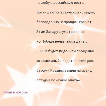
на любую российскую весть.
Восхищаются вражеской кривдой,
беспардонно неправдой грешат.
Этим Западу служат ретиво,
но Победе нельзя помешать…
…И не будет подонкам прощенья
за крикливый предательский раж.
Стражи Родины вышли на сцену,
остудив показной эпатаж.
Туман в ноябре