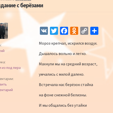
дание с берёзами
Навигация по записям
V
T
Fa
O
C
О
K
wi
ce
d
o
т
Мороз крепчал, искрился воздух.
tt
b
n
p
п
:
гий
er
o
o
y
р
Дышалось вольно и легко.
o
kl
Li
а
ика:
Махнули мы на средний возраст,
и из под пера
k
as
n
в
умчались с милой далеко.
sn
k
и
ентарии:
Встречала нас берёзок стайка
вить
iki
ть
ентарий
на фоне снежной белизны.
И мы общались без утайки