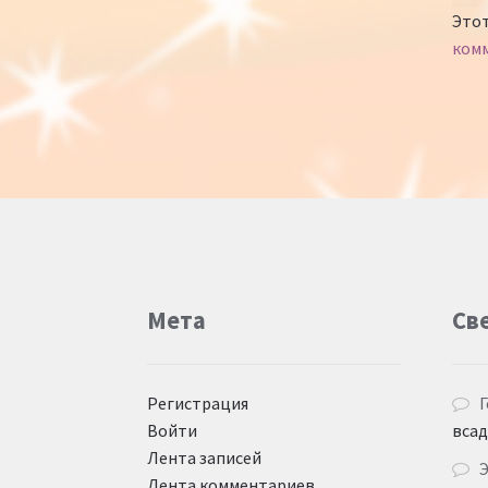
Этот
ком
Мета
Св
Регистрация
Г
Войти
вса
Лента записей
Лента комментариев