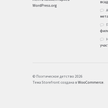
вса
WordPress.org
мет
Г
фил
учас
© Поэтическое детство 2026
Тема Storefront создана в
WooCommerce
.