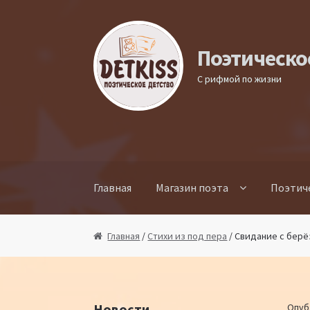
Перейти к навигации
Перейти к содержимому
Поэтическо
С рифмой по жизни
Главная
Магазин поэта
Поэтич
Главная
/
Стихи из под пера
/ Свидание с бер
Новости
Опуб