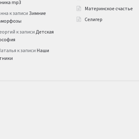
дника mp3
Материнское счастье
Анна
к записи
Зимние
Селигер
аморфозы
еоргий
к записи
Детская
ософия
Наталья
к записи
Наши
тники