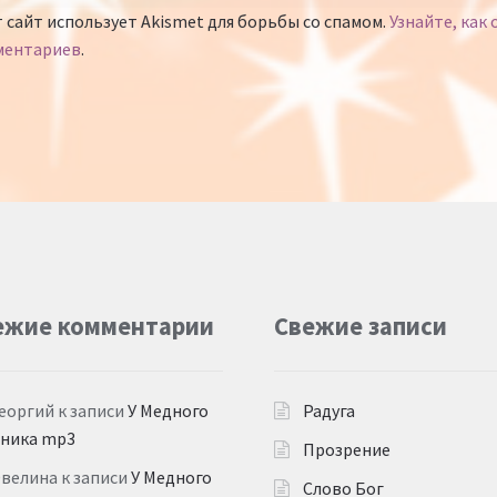
 сайт использует Akismet для борьбы со спамом.
Узнайте, как
ментариев
.
ежие комментарии
Свежие записи
еоргий
к записи
У Медного
Радуга
дника mp3
Прозрение
Эвелина
к записи
У Медного
Слово Бог