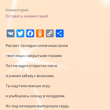
Конкурсы
Комментарии:
Оставить комментарий
Интернет-конкурс чтецов «Созвучие 2018»
Наши участники и победители
V
T
Fa
O
C
О
K
wi
ce
d
o
т
Интернет-конкурс чтецов «Созвучие 2017»
Рассвет погладил солнечным лучом
tt
b
n
p
п
er
o
o
y
р
Наши участники 2017
твоё лицо с закрытыми глазами.
o
kl
Li
а
Потом задел открытое плечо
Страничка победителей 2017
k
as
n
в
и учинил забаву с волосами.
sn
k
и
Ты ощутила нежную игру
iki
ть
и улыбнулась солнцу в полудрёме.
Из-под ночнушки выпорхнула грудь.