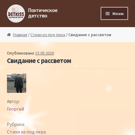
Перейти к навигации
Перейти к содержимому
Поэтическое
Меню
детство
Главная
Главная
/
Стихи из под пера
/ Свидание с рассветом
Магазин поэта
Опубликовано
15.05.2020
Свидание с рассветом
Поэтический ликбез
Поэтический блог
Стихи из под пера
Автор:
Георгий
Стихи для малышей
Рубрика:
Детская философия
Стихи из под пера