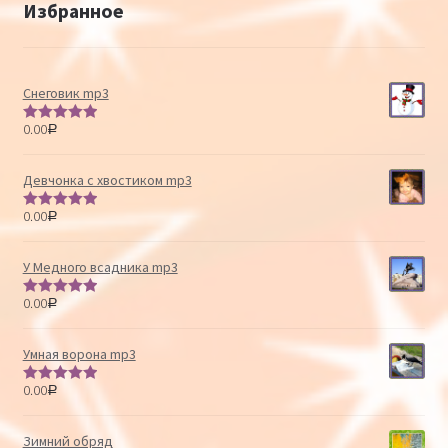
Избранное
Снеговик mp3
0.00
Р
Оценка
5.00
из 5
Девчонка с хвостиком mp3
0.00
Р
Оценка
5.00
из 5
У Медного всадника mp3
0.00
Р
Оценка
5.00
из 5
Умная ворона mp3
0.00
Р
Оценка
5.00
из 5
Зимний обряд