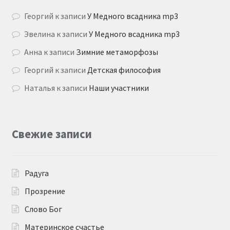
Георгий
к записи
У Медного всадника mp3
Эвелина
к записи
У Медного всадника mp3
Анна
к записи
Зимние метаморфозы
Георгий
к записи
Детская философия
Наталья
к записи
Наши участники
Свежие записи
Радуга
Прозрение
Слово Бог
Материнское счастье