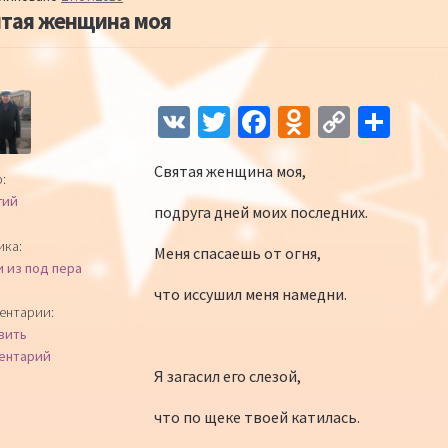
ятая женщина моя
Навигация по записям
V
T
Fa
O
C
О
K
wi
ce
d
o
т
Святая женщина моя,
tt
b
n
p
п
:
гий
er
o
o
y
р
подруга дней моих последних.
o
kl
Li
а
ика:
Меня спасаешь от огня,
и из под пера
k
as
n
в
что иссушил меня намедни.
sn
k
и
ентарии:
вить
iki
ть
ентарий
Я загасил его слезой,
что по щеке твоей катилась.