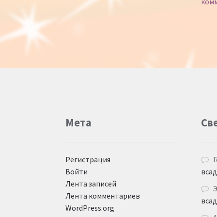
ком
Мета
Св
Регистрация
Г
Войти
вса
Лента записей
Лента комментариев
вса
WordPress.org