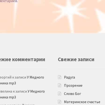
ментариев
.
ежие комментарии
Свежие записи
еоргий
к записи
У Медного
Радуга
дника mp3
Прозрение
Эвелина
к записи
У Медного
Слово Бог
дника mp3
Материнское счастье