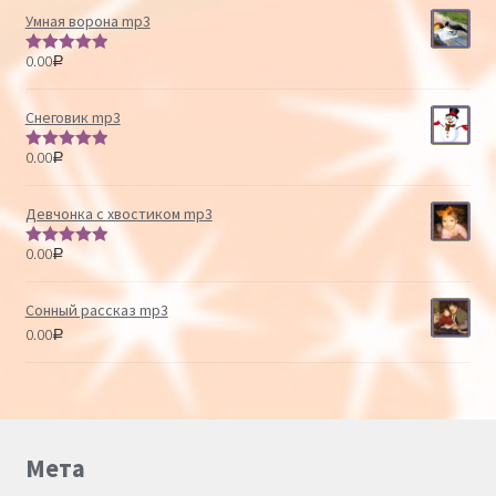
Умная ворона mp3
0.00
Р
Оценка
5.00
из 5
Снеговик mp3
0.00
Р
Оценка
5.00
из 5
Девчонка с хвостиком mp3
0.00
Р
Оценка
5.00
из 5
Сонный рассказ mp3
0.00
Р
Мета