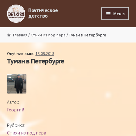
Перейти к навигации
Перейти к содержимому
Поэтическое
Меню
детство
Главная
Главная
/
Стихи из под пера
/ Туман в Петербурге
Магазин поэта
Опубликовано
13.09.2018
Туман в Петербурге
Поэтический ликбез
Поэтический блог
Стихи из под пера
Автор:
Георгий
Стихи для малышей
Рубрика:
Детская философия
Стихи из под пера