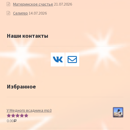
Материнское счастье
21.07.2026
Селигер
14.07.2026
Наши контакты
Избранное
У Медного всадника mp3
0.00
Р
Оценка
5.00
из 5