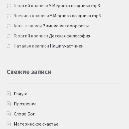
Георгий
к записи
У Медного всадника mp3
Эвелина
к записи
У Медного всадника mp3
Анна
к записи
Зимние метаморфозы
Георгий
к записи
Детская философия
Наталья
к записи
Наши участники
Свежие записи
Радуга
Прозрение
Слово Бог
Материнское счастье