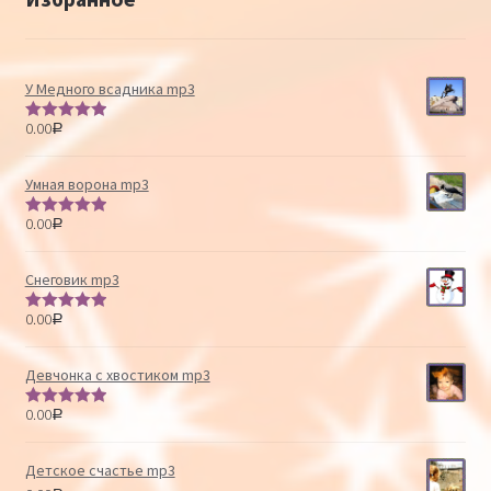
У Медного всадника mp3
0.00
Р
Оценка
5.00
из 5
Умная ворона mp3
0.00
Р
Оценка
5.00
из 5
Снеговик mp3
0.00
Р
Оценка
5.00
из 5
Девчонка с хвостиком mp3
0.00
Р
Оценка
5.00
из 5
Детское счастье mp3