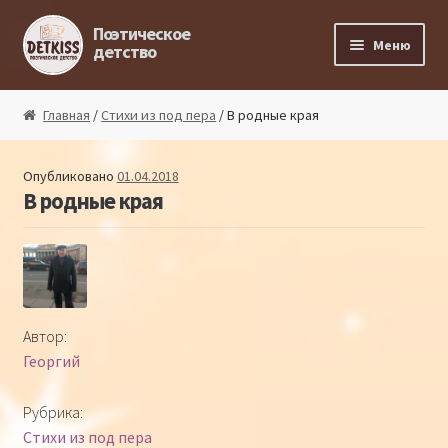
Перейти к навигации
Перейти к содержимому
Поэтическое
Меню
детство
Главная
Главная
/
Стихи из под пера
/ В родные края
Магазин поэта
Опубликовано
01.04.2018
В родные края
Поэтический ликбез
Поэтический блог
Стихи из под пера
Автор:
Георгий
Стихи для малышей
Рубрика:
Детская философия
Стихи из под пера