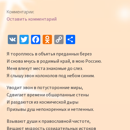
Конкурсы
Комментарии:
Оставить комментарий
Интернет-конкурс чтецов «Созвучие 2018»
Наши участники и победители
V
T
Fa
O
C
О
K
wi
ce
d
o
т
Интернет-конкурс чтецов «Созвучие 2017»
Я тороплюсь в объятья преданных берез
tt
b
n
p
п
И снова мчусь в родимый край, в мою Россию.
er
o
o
y
р
Наши участники 2017
Меня влекут места знакомые до слез.
o
kl
Li
а
Я слышу звон колоколов под небом синим.
Страничка победителей 2017
k
as
n
в
Уводит звон в потусторонние миры,
sn
k
и
Сдвигает времени обшарпанные стены
iki
ть
И раздаются из космической дыры
Призывы душ непокоренных и нетленных.
Взывают души к православной чистоте,
Вещают мудрость созидательных истоков