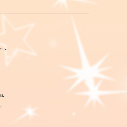
ись.
м,
т.