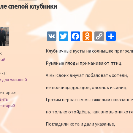
ле спелой клубники
Навигация по записям
V
T
Fa
O
C
О
K
wi
ce
d
o
т
Клубничные кусты на солнышке пригрел
tt
b
n
p
п
:
гий
er
o
o
y
р
Румяные плоды приманивают птиц.
o
kl
Li
а
ика:
А мы своих внучат побаловать хотели,
и для малышей
k
as
n
в
не полчища дроздов, овсянок и синиц.
sn
k
и
ентарии:
Грозим пернатым мы тяжёлым наказанье
вить
iki
ть
ентарий
но только отойдёшь, как вновь они хотя
Погладили кота и дали указанье,