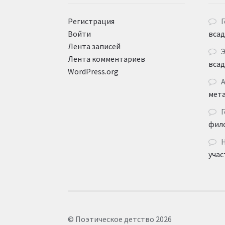
Регистрация
Г
Войти
вса
Лента записей
Лента комментариев
вса
WordPress.org
мет
Г
фил
учас
© Поэтическое детство 2026