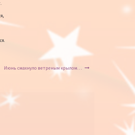
.
я,
ся.
Июнь смахнуло ветреным крылом…