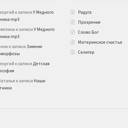
еоргий
к записи
У Медного
Радуга
дника mp3
Прозрение
Эвелина
к записи
У Медного
Слово Бог
дника mp3
Материнское счастье
Анна
к записи
Зимние
Селигер
аморфозы
еоргий
к записи
Детская
ософия
Наталья
к записи
Наши
тники