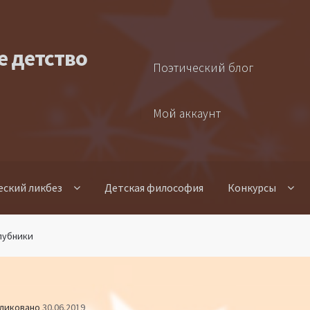
е детство
Поэтический блог
Мой аккаунт
еский ликбез
Детская философия
Конкурсы
клубники
ликовано
30.06.2019