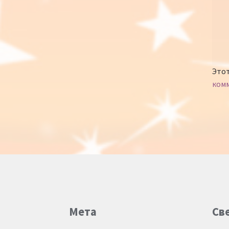
Этот
ком
Мета
Св