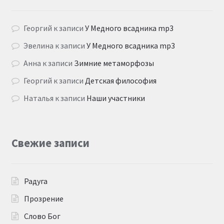
Георгий
к записи
У Медного всадника mp3
Эвелина
к записи
У Медного всадника mp3
Анна
к записи
Зимние метаморфозы
Георгий
к записи
Детская философия
Наталья
к записи
Наши участники
Свежие записи
Радуга
Прозрение
Слово Бог