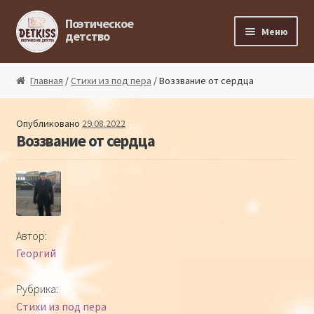
Перейти к навигации
Перейти к содержимому
Поэтическое
Меню
детство
Главная
Главная
/
Стихи из под пера
/ Воззвание от сердца
Магазин поэта
Опубликовано
29.08.2022
Воззвание от сердца
Поэтический ликбез
Поэтический блог
Стихи из под пера
Автор:
Георгий
Стихи для малышей
Рубрика:
Детская философия
Стихи из под пера