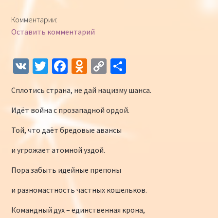
Конкурсы
Комментарии:
Оставить комментарий
Интернет-конкурс чтецов «Созвучие 2018»
Наши участники и победители
V
T
Fa
O
C
О
K
wi
ce
d
o
т
Интернет-конкурс чтецов «Созвучие 2017»
Сплотись страна, не дай нацизму шанса.
tt
b
n
p
п
er
o
o
y
р
Наши участники 2017
Идёт война с прозападной ордой.
o
kl
Li
а
Той, что даёт бредовые авансы
Страничка победителей 2017
k
as
n
в
и угрожает атомной уздой.
sn
k
и
Пора забыть идейные препоны
iki
ть
и разномастность частных кошельков.
Командный дух – единственная крона,