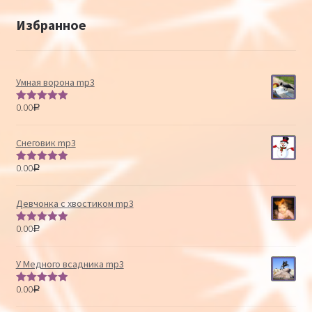
Избранное
Умная ворона mp3
0.00
Р
Оценка
5.00
из 5
Снеговик mp3
0.00
Р
Оценка
5.00
из 5
Девчонка с хвостиком mp3
0.00
Р
Оценка
5.00
из 5
У Медного всадника mp3
0.00
Р
Оценка
5.00
из 5