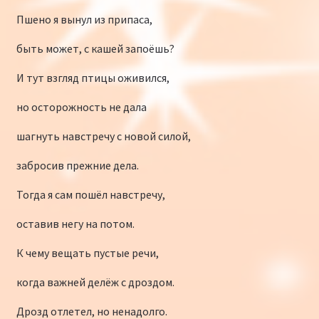
Пшено я вынул из припаса,
быть может, с кашей запоёшь?
И тут взгляд птицы оживился,
но осторожность не дала
шагнуть навстречу с новой силой,
забросив прежние дела.
Тогда я сам пошёл навстречу,
оставив негу на потом.
К чему вещать пустые речи,
когда важней делёж с дроздом.
Дрозд отлетел, но ненадолго.