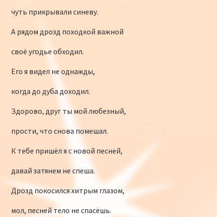
чуть прикрывали синеву.
А рядом дрозд походкой важной
своё угодье обходил.
Его я видел не однажды,
когда до дуба доходил.
Здорово, друг ты мой любезный,
прости, что снова помешал.
К тебе пришёл я с новой песней,
давай затянем не спеша.
Дрозд покосился хитрым глазом,
мол, песней тело не спасёшь.