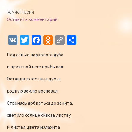
Конкурсы
Комментарии:
Оставить комментарий
Интернет-конкурс чтецов «Созвучие 2018»
Наши участники и победители
V
T
Fa
O
C
О
K
wi
ce
d
o
т
Интернет-конкурс чтецов «Созвучие 2017»
Под сенью паркового дуба
tt
b
n
p
п
er
o
o
y
р
Наши участники 2017
в приятной неге прибывал.
o
kl
Li
а
Оставив тягостные думы,
Страничка победителей 2017
k
as
n
в
родную землю воспевал.
sn
k
и
Стремясь добраться до зенита,
iki
ть
светило солнце сквозь листву.
И листья цвета малахита