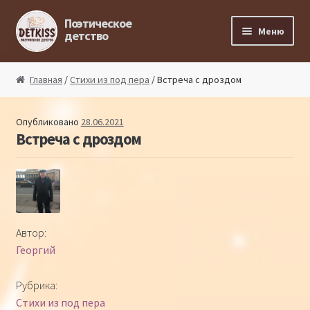
Перейти к навигации
Перейти к содержимому
Поэтическое
Меню
детство
Главная
Главная
/
Стихи из под пера
/ Встреча с дроздом
Магазин поэта
Опубликовано
28.06.2021
Встреча с дроздом
Поэтический ликбез
Поэтический блог
Стихи из под пера
Автор:
Георгий
Стихи для малышей
Рубрика:
Детская философия
Стихи из под пера