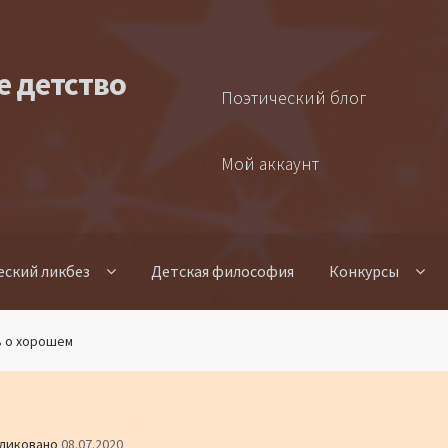
е детство
Поэтический блог
Мой аккаунт
еский ликбез
Детская философия
Конкурсы
ь о хорошем
ликовано
08.07.2020