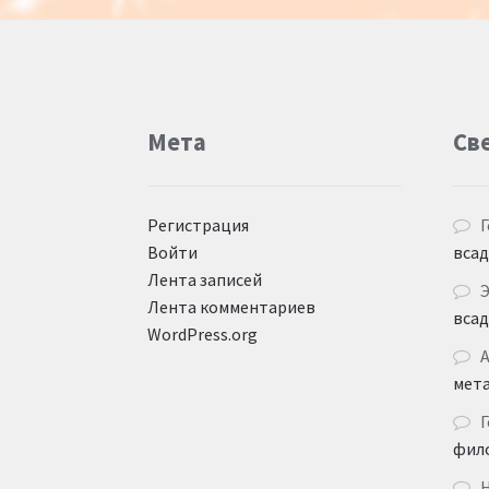
Мета
Св
Регистрация
Г
Войти
вса
Лента записей
Лента комментариев
вса
WordPress.org
мет
Г
фил