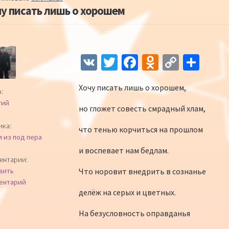
у писать лишь о хорошем
Навигация по записям
V
T
Fa
O
C
О
K
wi
ce
d
o
т
Хочу писать лишь о хорошем,
tt
b
n
p
п
:
гий
er
o
o
y
р
но гложет совесть смрадный хлам,
o
kl
Li
а
ика:
что тенью корчиться на прошлом
и из под пера
k
as
n
в
и воспевает нам бедлам.
sn
k
и
ентарии:
Что норовит внедрить в сознанье
вить
iki
ть
ентарий
делёж на серых и цветных.
На безусловность оправданья