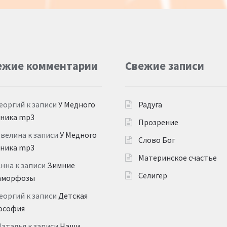
ежие комментарии
Свежие записи
еоргий
к записи
У Медного
Радуга
дника mp3
Прозрение
Эвелина
к записи
У Медного
Слово Бог
дника mp3
Материнское счастье
Анна
к записи
Зимние
Селигер
аморфозы
еоргий
к записи
Детская
ософия
Наталья
к записи
Наши