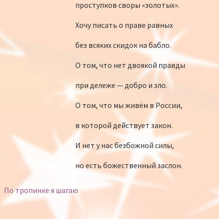
проступков своры «золотых».
Хочу писать о праве равных
без всяких скидок на бабло.
О том, что нет двоякой правды
при дележе — добро и зло.
О том, что мы живём в России,
в которой действует закон.
И нет у нас безбожной силы,
но есть божественный заслон.
По тропинке я шагаю