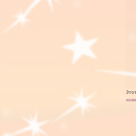
Этот
ком