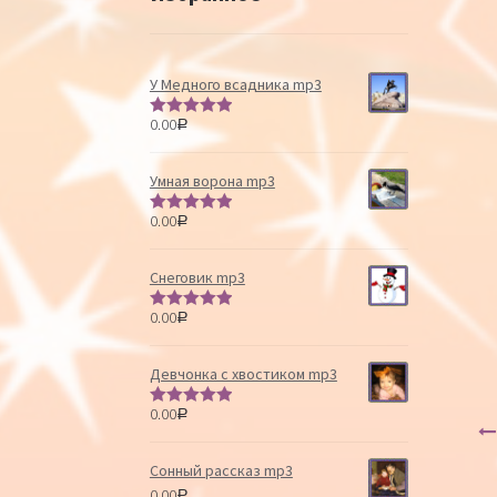
У Медного всадника mp3
0.00
Р
Оценка
5.00
из 5
Умная ворона mp3
0.00
Р
Оценка
5.00
из 5
Снеговик mp3
0.00
Р
Оценка
5.00
из 5
Девчонка с хвостиком mp3
0.00
Р
Оценка
5.00
из 5
Сонный рассказ mp3
0.00
Р