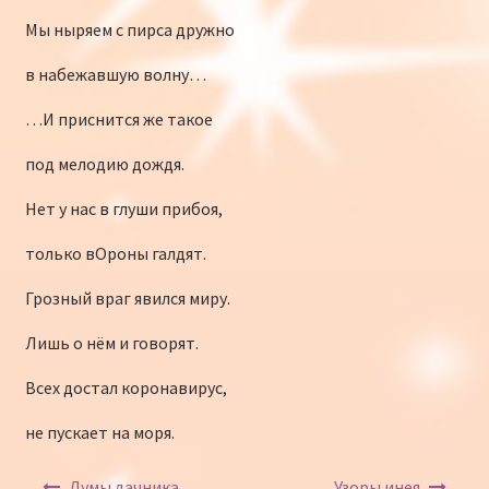
Мы ныряем с пирса дружно
в набежавшую волну…
…И приснится же такое
под мелодию дождя.
Нет у нас в глуши прибоя,
только вОроны галдят.
Грозный враг явился миру.
Лишь о нём и говорят.
Всех достал коронавирус,
не пускает на моря.
Навигация по записям
Думы дачника
Узоры инея