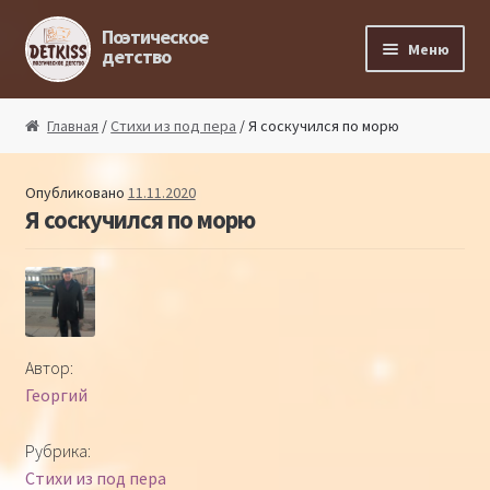
Перейти к навигации
Перейти к содержимому
Поэтическое
Меню
детство
Главная
Главная
/
Стихи из под пера
/ Я соскучился по морю
Магазин поэта
Опубликовано
11.11.2020
Я соскучился по морю
Поэтический ликбез
Поэтический блог
Стихи из под пера
Автор:
Георгий
Стихи для малышей
Рубрика:
Детская философия
Стихи из под пера