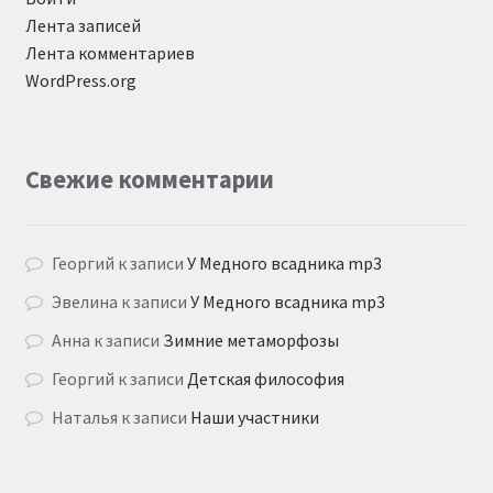
Лента записей
Лента комментариев
WordPress.org
Свежие комментарии
Георгий
к записи
У Медного всадника mp3
Эвелина
к записи
У Медного всадника mp3
Анна
к записи
Зимние метаморфозы
Георгий
к записи
Детская философия
Наталья
к записи
Наши участники