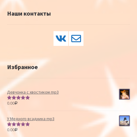
Наши контакты
Избранное
Девчонка с хвостиком mp3
0.00
Р
Оценка
5.00
из 5
У Медного всадника mp3
0.00
Р
Оценка
5.00
из 5