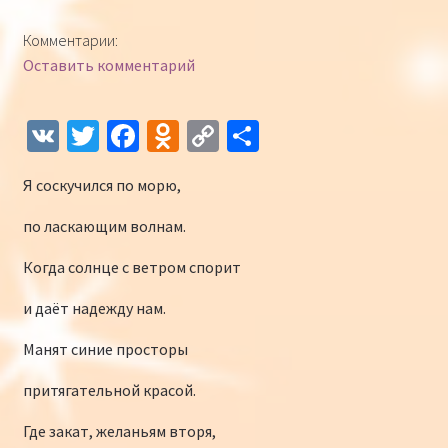
Конкурсы
Комментарии:
Оставить комментарий
Интернет-конкурс чтецов «Созвучие 2018»
Наши участники и победители
V
T
Fa
O
C
О
K
wi
ce
d
o
т
Интернет-конкурс чтецов «Созвучие 2017»
Я соскучился по морю,
tt
b
n
p
п
er
o
o
y
р
Наши участники 2017
по ласкающим волнам.
o
kl
Li
а
Когда солнце с ветром спорит
Страничка победителей 2017
k
as
n
в
и даёт надежду нам.
sn
k
и
Манят синие просторы
iki
ть
притягательной красой.
Где закат, желаньям вторя,