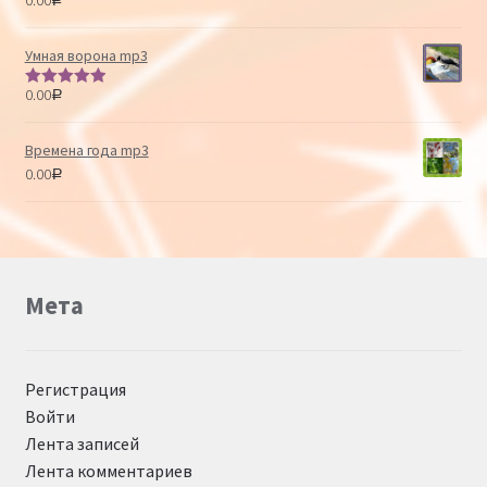
Оценка
5.00
из 5
Умная ворона mp3
0.00
Р
Оценка
5.00
из 5
Времена года mp3
0.00
Р
Мета
Регистрация
Войти
Лента записей
Лента комментариев