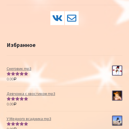
Избранное
Снеговик mp3
0.00
Р
Оценка
5.00
из 5
Девчонка с хвостиком mp3
0.00
Р
Оценка
5.00
из 5
У Медного всадника mp3
0.00
Р