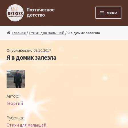
Перейти к навигации
Перейти к содержимому
Поэтическое
Меню
детство
Главная
Главная
/
Стихи для малышей
/ Я в домик залезла
Магазин поэта
Опубликовано
08.10.2017
Я в домик залезла
Поэтический ликбез
Поэтический блог
Стихи из под пера
Автор:
Георгий
Стихи для малышей
Рубрика:
Детская философия
Стихи для малышей