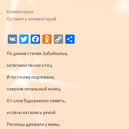
Конкурсы
Комментарии:
Оставить комментарий
Интернет-конкурс чтецов «Созвучие 2018»
Наши участники и победители
V
T
Fa
O
C
О
K
wi
ce
d
o
т
Интернет-конкурс чтецов «Созвучие 2017»
По диким степям Забайкалья,
tt
b
n
p
п
er
o
o
y
р
Наши участники 2017
затягивал песню отец.
o
kl
Li
а
И гости ему подпевали,
Страничка победителей 2017
k
as
n
в
озвучив печальный конец.
sn
k
и
От слов будоражило память,
iki
ть
и слёзы катились рекой.
Ресницы дрожали у мамы,