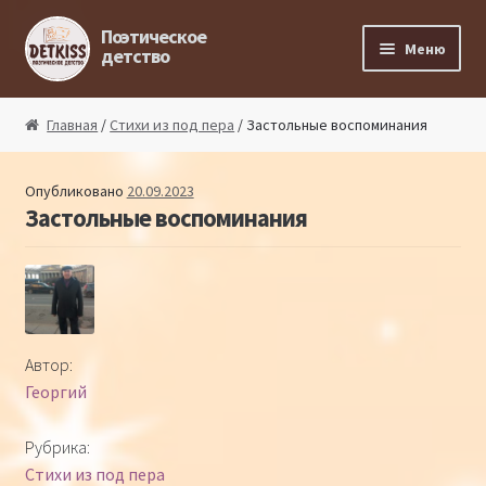
Перейти к навигации
Перейти к содержимому
Поэтическое
Меню
детство
Главная
Главная
/
Стихи из под пера
/ Застольные воспоминания
Магазин поэта
Опубликовано
20.09.2023
Застольные воспоминания
Поэтический ликбез
Поэтический блог
Стихи из под пера
Автор:
Георгий
Стихи для малышей
Рубрика:
Детская философия
Стихи из под пера