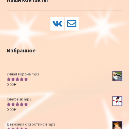
Избранное
Умная ворона mp3
0.00
Р
Оценка
5.00
из 5
Снеговик mp3
0.00
Р
Оценка
5.00
из 5
Девчонка с хвостиком mp3