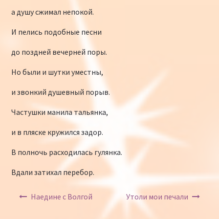
а душу сжимал непокой.
И пелись подобные песни
до поздней вечерней поры.
Но были и шутки уместны,
и звонкий душевный порыв.
Частушки манила тальянка,
и в пляске кружился задор.
В полночь расходилась гулянка.
Вдали затихал перебор.
Навигация по записям
Наедине с Волгой
Утоли мои печали