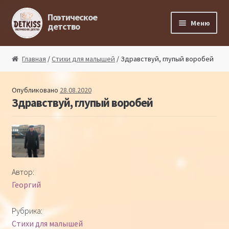
Перейти к навигации
Перейти к содержимому
Поэтическое
Меню
детство
Главная
Главная
/
Стихи для малышей
/ Здравствуй, глупый воробей
Магазин поэта
Опубликовано
28.08.2020
Здравствуй, глупый воробей
Поэтический ликбез
Поэтический блог
Стихи из под пера
Автор:
Георгий
Стихи для малышей
Рубрика:
Детская философия
Стихи для малышей