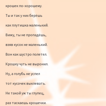
крошек по-хорошему.
Ты и так у них берёшь
как плутишка маленький.
Вижу, ты не пропадёшь,
взяв кусок не маленький.
Вон как шустро полетел.
Крошку чуть не выронил.
Ну, а голубь не успел
тот кусочек выклевать.
Не такой уж ты глупец,
раз таскаешь крошечки.