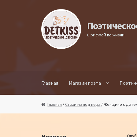
Перейти к навигации
Перейти к содержимому
Поэтическо
С рифмой по жизни
Главная
Магазин поэта
Поэтич
Главная
/
Стихи из под пера
/ Женщине с дите
Новости
Опуб