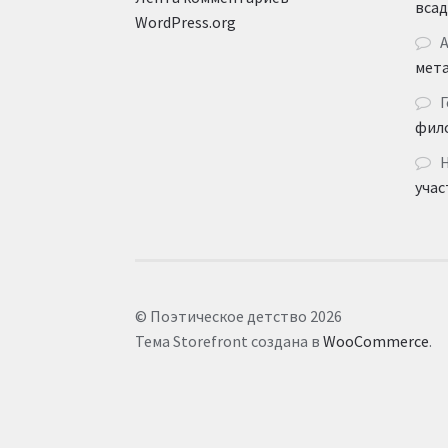
вса
WordPress.org
мет
Г
фил
учас
© Поэтическое детство 2026
Тема Storefront создана в
WooCommerce
.