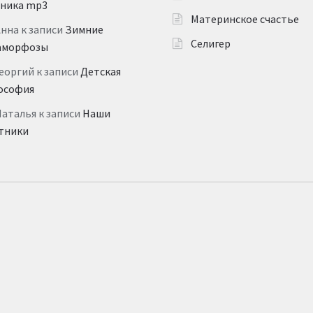
дника mp3
Материнское счастье
Анна
к записи
Зимние
Селигер
аморфозы
еоргий
к записи
Детская
ософия
Наталья
к записи
Наши
тники