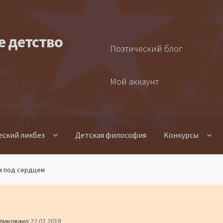
е детство
Поэтический блог
Мой аккаунт
еский ликбез
Детская философия
Конкурсы
м под сердцем
ликовано
22.02.2018