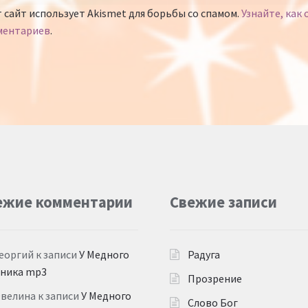
 сайт использует Akismet для борьбы со спамом.
Узнайте, как
ментариев
.
ежие комментарии
Свежие записи
еоргий
к записи
У Медного
Радуга
дника mp3
Прозрение
Эвелина
к записи
У Медного
Слово Бог