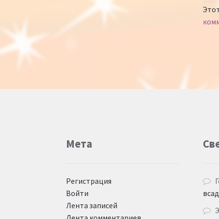
Этот
ком
Мета
Св
Регистрация
Г
Войти
вса
Лента записей
Лента комментариев