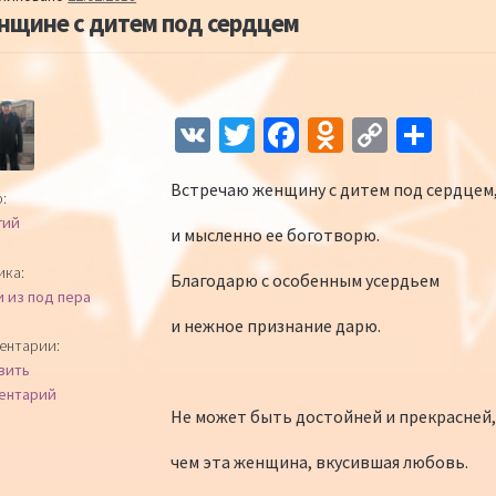
нщине с дитем под сердцем
Навигация по записям
V
T
Fa
O
C
О
K
wi
ce
d
o
т
Встречаю женщину с дитем под сердцем
tt
b
n
p
п
:
гий
er
o
o
y
р
и мысленно ее боготворю.
o
kl
Li
а
ика:
Благодарю с особенным усердьем
и из под пера
k
as
n
в
и нежное признание дарю.
sn
k
и
ентарии:
вить
iki
ть
ентарий
Не может быть достойней и прекрасней,
чем эта женщина, вкусившая любовь.