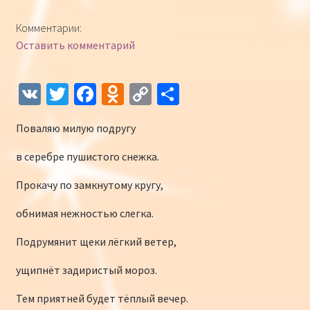
Конкурсы
Комментарии:
Оставить комментарий
Интернет-конкурс чтецов «Созвучие 2018»
Наши участники и победители
V
T
Fa
O
C
О
K
wi
ce
d
o
т
Интернет-конкурс чтецов «Созвучие 2017»
Поваляю милую подругу
tt
b
n
p
п
er
o
o
y
р
Наши участники 2017
в серебре пушистого снежка.
o
kl
Li
а
Прокачу по замкнутому кругу,
Страничка победителей 2017
k
as
n
в
обнимая нежностью слегка.
sn
k
и
Подрумянит щеки лёгкий ветер,
iki
ть
ущипнёт задиристый мороз.
Тем приятней будет тёплый вечер.