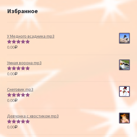
Избранное
У Медного всадника mp3
0.00
Р
Оценка
5.00
из 5
Умная ворона mp3
0.00
Р
Оценка
5.00
из 5
Снеговик mp3
0.00
Р
Оценка
5.00
из 5
Девчонка с хвостиком mp3
0.00
Р
Оценка
5.00
из 5