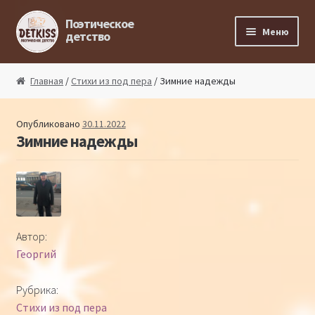
Перейти к навигации
Перейти к содержимому
Поэтическое
Меню
детство
Главная
Главная
/
Стихи из под пера
/ Зимние надежды
Магазин поэта
Опубликовано
30.11.2022
Зимние надежды
Поэтический ликбез
Поэтический блог
Стихи из под пера
Автор:
Георгий
Стихи для малышей
Рубрика:
Детская философия
Стихи из под пера