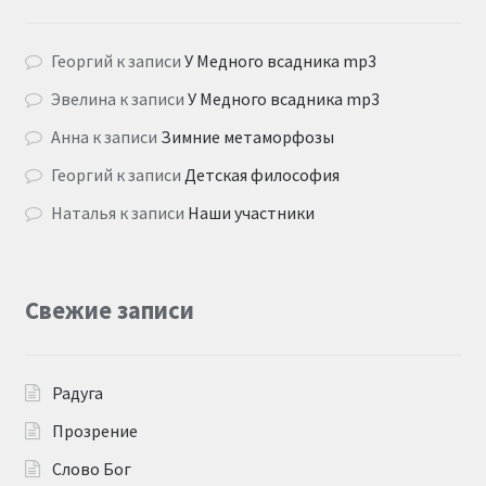
Георгий
к записи
У Медного всадника mp3
Эвелина
к записи
У Медного всадника mp3
Анна
к записи
Зимние метаморфозы
Георгий
к записи
Детская философия
Наталья
к записи
Наши участники
Свежие записи
Радуга
Прозрение
Слово Бог