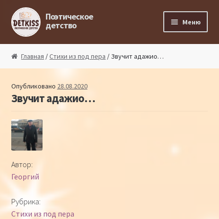
Перейти к навигации
Перейти к содержимому
Поэтическое
Меню
детство
Главная
Главная
/
Стихи из под пера
/ Звучит адажио…
Магазин поэта
Опубликовано
28.08.2020
Звучит адажио…
Поэтический ликбез
Поэтический блог
Стихи из под пера
Автор:
Георгий
Стихи для малышей
Рубрика:
Детская философия
Стихи из под пера