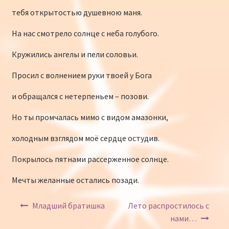
тебя открытостью душевною маня.
На нас смотрело солнце с неба голубого.
Кружились ангелы и пели соловьи.
Просил с волнением руки твоей у Бога
и обращался с нетерпеньем – позови.
Но ты промчалась мимо с видом амазонки,
холодным взглядом моё сердце остудив.
Покрылось пятнами рассерженное солнце.
Мечты желанные остались позади.
Навигация по записям
Младший братишка
Лето распростилось с
нами…