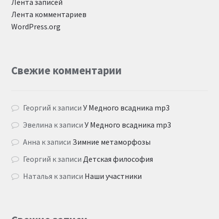
Лента записей
Лента комментариев
WordPress.org
Свежие комментарии
Георгий
к записи
У Медного всадника mp3
Эвелина
к записи
У Медного всадника mp3
Анна
к записи
Зимние метаморфозы
Георгий
к записи
Детская философия
Наталья
к записи
Наши участники