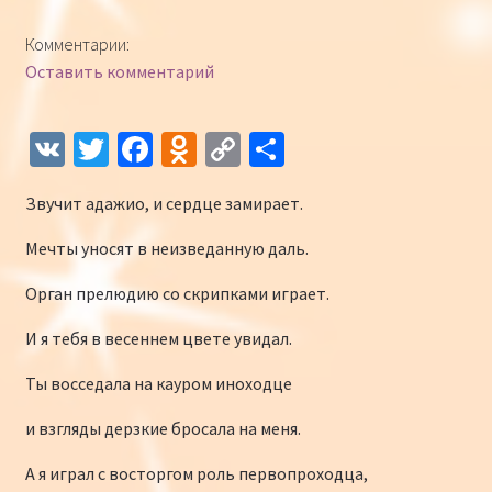
Конкурсы
Комментарии:
Оставить комментарий
Интернет-конкурс чтецов «Созвучие 2018»
Наши участники и победители
V
T
Fa
O
C
О
K
wi
ce
d
o
т
Интернет-конкурс чтецов «Созвучие 2017»
Звучит адажио, и сердце замирает.
tt
b
n
p
п
er
o
o
y
р
Наши участники 2017
Мечты уносят в неизведанную даль.
o
kl
Li
а
Орган прелюдию со скрипками играет.
Страничка победителей 2017
k
as
n
в
И я тебя в весеннем цвете увидал.
sn
k
и
Ты восседала на кауром иноходце
iki
ть
и взгляды дерзкие бросала на меня.
А я играл с восторгом роль первопроходца,