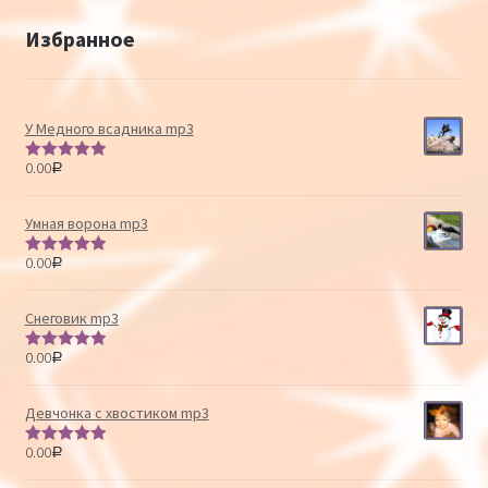
Избранное
У Медного всадника mp3
0.00
Р
Оценка
5.00
из 5
Умная ворона mp3
0.00
Р
Оценка
5.00
из 5
Снеговик mp3
0.00
Р
Оценка
5.00
из 5
Девчонка с хвостиком mp3
0.00
Р
Оценка
5.00
из 5