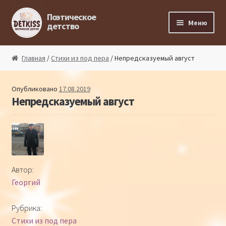
Перейти к навигации
Перейти к содержимому
Поэтическое
Меню
детство
Главная
Главная
/
Стихи из под пера
/ Непредсказуемый август
Магазин поэта
Опубликовано
17.08.2019
Непредсказуемый август
Поэтический ликбез
Поэтический блог
Стихи из под пера
Автор:
Георгий
Стихи для малышей
Рубрика:
Детская философия
Стихи из под пера