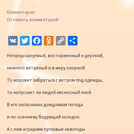
Конкурсы
Комментарии:
Оставить комментарий
Интернет-конкурс чтецов «Созвучие 2018»
Наши участники и победители
V
T
Fa
O
C
О
K
wi
ce
d
o
т
Интернет-конкурс чтецов «Созвучие 2017»
Непредсказуемый, восторженный и дерзкий,
tt
b
n
p
п
er
o
o
y
р
Наши участники 2017
немного ветреный и в меру озорной.
o
kl
Li
а
То норовит забраться с ветром под одежды,
Страничка победителей 2017
k
as
n
в
то напускает на людей несносный зной.
sn
k
и
В его запасниках дождливая погода
iki
ть
и по-осеннему бодрящий холодок.
А с ним аграриям пугливые невзгоды