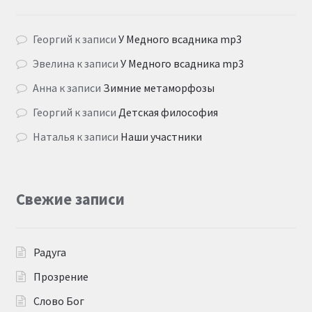
Георгий
к записи
У Медного всадника mp3
Эвелина
к записи
У Медного всадника mp3
Анна
к записи
Зимние метаморфозы
Георгий
к записи
Детская философия
Наталья
к записи
Наши участники
Свежие записи
Радуга
Прозрение
Слово Бог