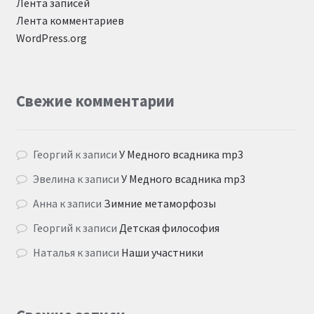
Лента записей
Лента комментариев
WordPress.org
Свежие комментарии
Георгий
к записи
У Медного всадника mp3
Эвелина
к записи
У Медного всадника mp3
Анна
к записи
Зимние метаморфозы
Георгий
к записи
Детская философия
Наталья
к записи
Наши участники