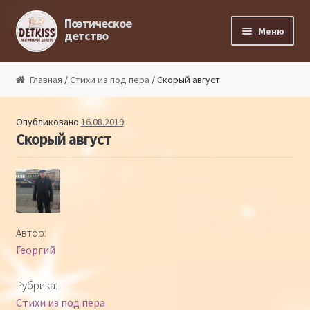
Перейти к навигации
Перейти к содержимому
Поэтическое
Меню
детство
Главная
Главная
/
Стихи из под пера
/ Скорый август
Магазин поэта
Опубликовано
16.08.2019
Скорый август
Поэтический ликбез
Поэтический блог
Стихи из под пера
Автор:
Георгий
Стихи для малышей
Рубрика:
Детская философия
Стихи из под пера