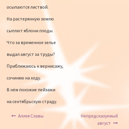
осыпаются листвой.
На растерянную землю
сыплют яблони плоды.
Что за временное зелье
выдал август за труды?
Приближаюсь к вернисажу,
сочиняю на ходу.
В нём похожие пейзажи
на сентябрьскую страду.
Навигация по записям
Аллея Славы
Непредсказуемый
август