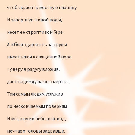
чтоб скрасить местную планиду.
И зачерпнув живой воды,
несет ее строптивой Гере.
А в благодарность за труды
имеет ключ к священной вере.
Ту веру в радугу вложив,
дает надежду на бессмертье.
Тем самым людям услужив
по нескончаемым поверьям.
И мы, вкусив небесных вод,
мечтаем головы задравши.