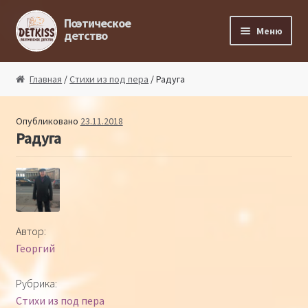
Перейти к навигации
Перейти к содержимому
Поэтическое
Меню
детство
Главная
Главная
/
Стихи из под пера
/ Радуга
Магазин поэта
Опубликовано
23.11.2018
Радуга
Поэтический ликбез
Поэтический блог
Стихи из под пера
Автор:
Георгий
Стихи для малышей
Рубрика:
Детская философия
Стихи из под пера