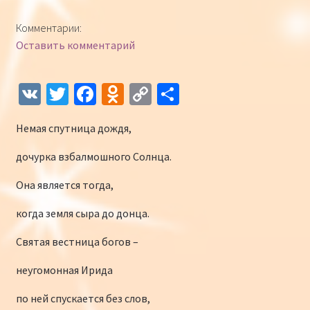
Конкурсы
Комментарии:
Оставить комментарий
Интернет-конкурс чтецов «Созвучие 2018»
Наши участники и победители
V
T
Fa
O
C
О
K
wi
ce
d
o
т
Интернет-конкурс чтецов «Созвучие 2017»
Немая спутница дождя,
tt
b
n
p
п
er
o
o
y
р
Наши участники 2017
дочурка взбалмошного Солнца.
o
kl
Li
а
Она является тогда,
Страничка победителей 2017
k
as
n
в
когда земля сыра до донца.
sn
k
и
Святая вестница богов –
iki
ть
неугомонная Ирида
по ней спускается без слов,