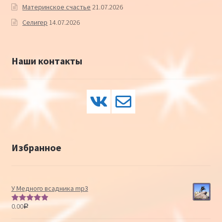
Материнское счастье
21.07.2026
Селигер
14.07.2026
Наши контакты
Избранное
У Медного всадника mp3
0.00
Р
Оценка
5.00
из 5