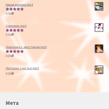
Умная ворона mp3
0.00
Р
Оценка
5.00
из 5
Снеговик mp3
0.00
Р
Оценка
5.00
из 5
Девчонка с хвостиком mp3
0.00
Р
Оценка
5.00
из 5
Детское счастье mp3
0.00
Р
Мета