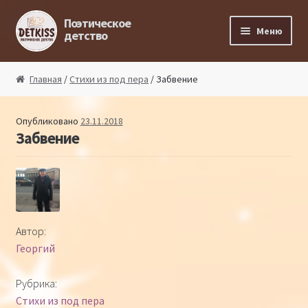
Перейти к навигации
Перейти к содержимому
Поэтическое
Меню
детство
Главная
Главная
/
Стихи из под пера
/ Забвение
Магазин поэта
Опубликовано
23.11.2018
Забвение
Поэтический ликбез
Поэтический блог
Стихи из под пера
Автор:
Георгий
Стихи для малышей
Рубрика:
Детская философия
Стихи из под пера